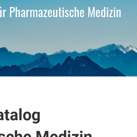
für Pharmazeutische Medizin
talog
sche Medizin