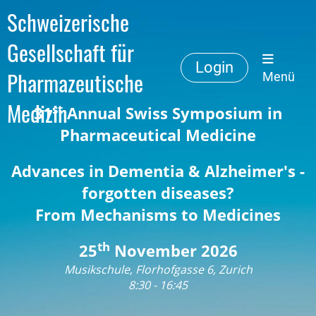
Schweizerische
Gesellschaft für
Login
Pharmazeutische
Menü
Medizin
st
31
Annual Swiss Symposium in
Pharmaceutical Medicine
Advances in Dementia & Alzheimer's -
forgotten diseases?
From Mechanisms to Medicines
th
25
November 2026
Musikschule, Florhofgasse 6, Zurich
8:30 - 16:45